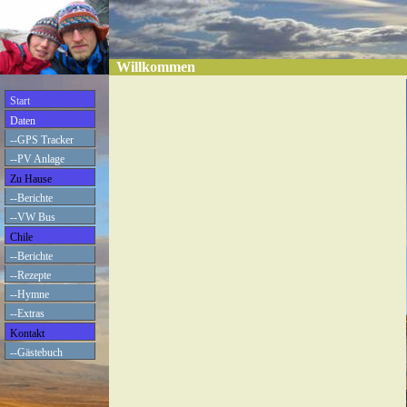
Willkommen
Start
Daten
--GPS Tracker
--PV Anlage
Zu Hause
--Berichte
--VW Bus
Chile
--Berichte
--Rezepte
--Hymne
--Extras
Kontakt
--Gästebuch