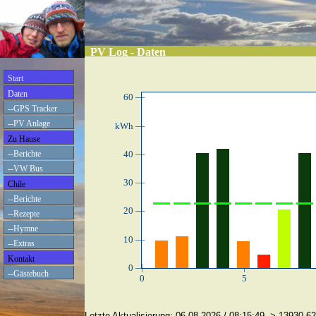
PV Log - Daten
Start
Daten
60 —
--GPS Tracker
--PV Anlage
kWh —
Zu Hause
--Berichte
40 —
--VW Bus
30 —
Chile
--Berichte
20 —
--Rezepte
--Hymne
10 —
--Extras
Kontakt
|
|
0 —
--Gästebuch
0
5
Letzte Aktualisierung: 06.08.2026 / 08:15:49 -> 13930.